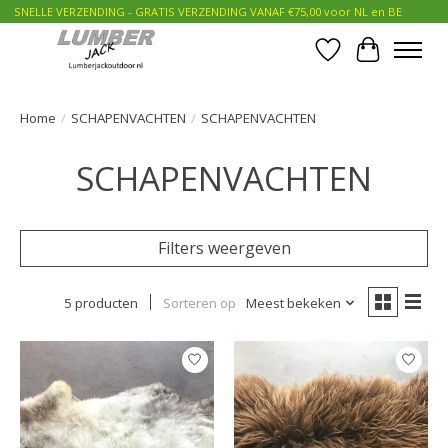
SNELLE VERZENDING - GRATIS VERZENDING VANAF €75,00 voor NL en BE
Verlanglijst
Winkelwa
Home
/
SCHAPENVACHTEN
/
SCHAPENVACHTEN
SCHAPENVACHTEN
Filters weergeven
5 producten
Sorteren op
Meest bekeken