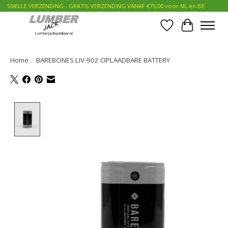
SNELLE VERZENDING - GRATIS VERZENDING VANAF €75,00 voor NL en BE
Verlanglijst
Winkelwa
Home
/
BAREBONES LIV-902 OPLAADBARE BATTERY
Product image slideshow Items