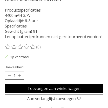
Productspecificaties
4400mAH 3.7V
Oplaadtijd: 6-8 uur
Specificaties
Gewicht (gram) 91
Let op batterijen kunnen niet geretourneerd worden!
(0)
De beoordeling van dit product is
0
van de 5
Op voorraad
Hoeveelheid:
Toevoegen aan winkelwagen
Aan verlanglijst toevoegen