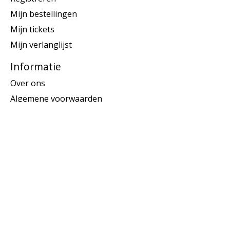
Mijn bestellingen
Mijn tickets
Mijn verlanglijst
Informatie
Over ons
Algemene voorwaarden
Disclaimer
Privacy Policy
Betaalmethoden
Bedenktijd & retourneren
Klantenservice
Sitemap
Abonneer je op onze nieuwsbrief