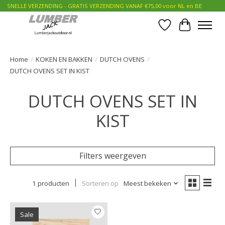
SNELLE VERZENDING - GRATIS VERZENDING VANAF €75,00 voor NL en BE
Verlanglijst
Winkelwa
Home
/
KOKEN EN BAKKEN
/
DUTCH OVENS
/
DUTCH OVENS SET IN KIST
DUTCH OVENS SET IN
KIST
Filters weergeven
1 producten
Sorteren op
Meest bekeken
Sale