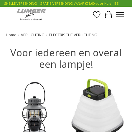
SNELLE VERZENDING - GRATIS VERZENDING VANAF €75,00 voor NL en BE
Verlanglijst
Winkelwa
Home
/
VERLICHTING
/
ELECTRISCHE VERLICHTING
Voor iedereen en overal
een lampje!