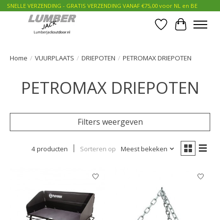
SNELLE VERZENDING - GRATIS VERZENDING VANAF €75,00 voor NL en BE
Verlanglijst
Winkelwa
Home
/
VUURPLAATS
/
DRIEPOTEN
/
PETROMAX DRIEPOTEN
PETROMAX DRIEPOTEN
Filters weergeven
4 producten
Sorteren op
Meest bekeken