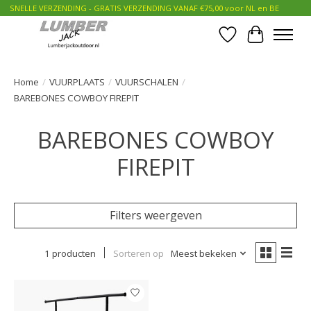
SNELLE VERZENDING - GRATIS VERZENDING VANAF €75,00 voor NL en BE
Verlanglijst
Winkelwa
Home
/
VUURPLAATS
/
VUURSCHALEN
/
BAREBONES COWBOY FIREPIT
BAREBONES COWBOY
FIREPIT
Filters weergeven
1 producten
Sorteren op
Meest bekeken