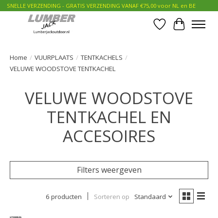
SNELLE VERZENDING - GRATIS VERZENDING VANAF €75,00 voor NL en BE
Verlanglijst
Winkelwa
Home
/
VUURPLAATS
/
TENTKACHELS
/
VELUWE WOODSTOVE TENTKACHEL
VELUWE WOODSTOVE
TENTKACHEL EN
ACCESOIRES
Filters weergeven
6 producten
Sorteren op
Standaard