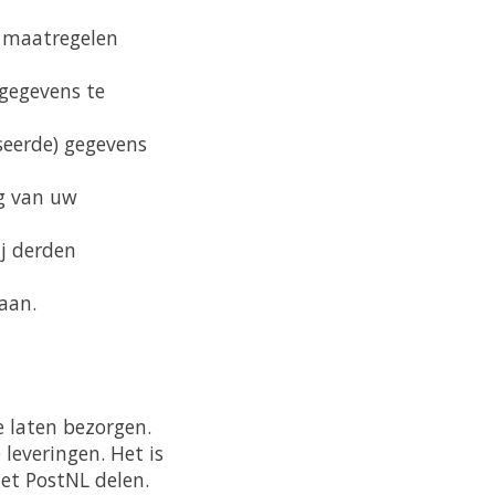
e maatregelen
gegevens te
seerde) gegevens
g van uw
ij derden
aan.
e laten bezorgen.
leveringen. Het is
et PostNL delen.