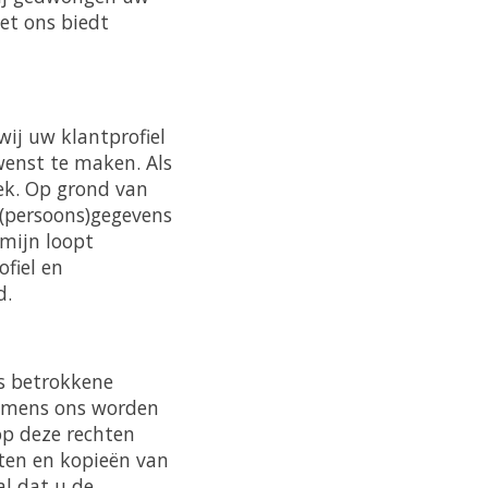
et ons biedt
ij uw klantprofiel
wenst te maken. Als
oek. Op grond van
 (persoons)gegevens
rmijn loopt
fiel en
d.
s betrokkene
namens ons worden
 op deze rechten
ften en kopieën van
al dat u de