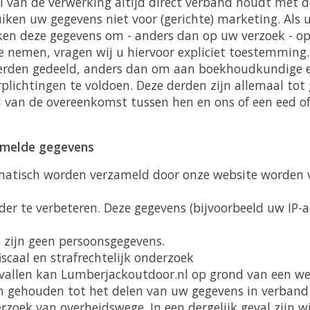
l van de verwerking altijd direct verband houdt met d
uiken uw gegevens niet voor (gerichte) marketing. Als
iken deze gegevens om - anders dan op uw verzoek - o
e nemen, vragen wij u hiervoor expliciet toestemming
erden gedeeld, anders dan om aan boekhoudkundige e
rplichtingen te voldoen. Deze derden zijn allemaal to
van de overeenkomst tussen hen en ons of een eed of
amelde gegevens
matisch worden verzameld door onze website worden 
rder te verbeteren. Deze gegevens (bijvoorbeeld uw IP
 zijn geen persoonsgegevens.
scaal en strafrechtelijk onderzoek
allen kan Lumberjackoutdoor.nl op grond van een wet
n gehouden tot het delen van uw gegevens in verband 
erzoek van overheidswege. In een dergelijk geval zijn