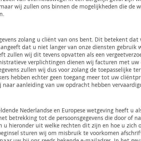
 maar wij zullen ons binnen de mogelijkheden die de w
n.
evens zolang u cliënt van ons bent. Dit betekent dat w
angeeft dat u niet langer van onze diensten gebruik 
eft zullen wij dit tevens opvatten als een vergeetverz
nistratieve verplichtingen dienen wij facturen met uw
gevens zullen wij dus voor zolang de toepasselijke te
rs hebben echter geen toegang meer tot uw cliëntpro
 naar aanleiding van uw opdracht hebben vervaardig
ldende Nederlandse en Europese wetgeving heeft u al
et betrekking tot de persoonsgegevens die door of 
n u hieronder uit welke rechten dit zijn en hoe u zich
beginsel sturen wij om misbruik te voorkomen afschri
naar uw bij ons reeds bekende e-mailadres. In het gev