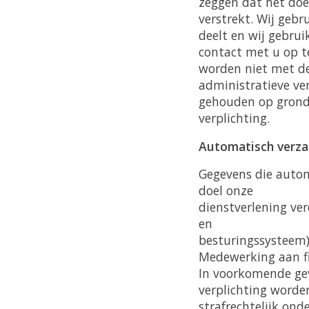
zeggen dat het doe
verstrekt. Wij gebr
deelt en wij gebru
contact met u op t
worden niet met d
administratieve ve
gehouden op grond 
verplichting.
Automatisch verz
Gegevens die auto
doel onze
dienstverlening ve
en
besturingssysteem)
Medewerking aan fi
In voorkomende gev
verplichting worde
strafrechtelijk ond