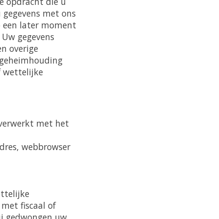
e opdracht die u
 u gegevens met ons
p een later moment
. Uw gegevens
n overige
t geheimhouding
 wettelijke
verwerkt met het
-adres, webbrowser
telijke
met fiscaal of
 wij gedwongen uw