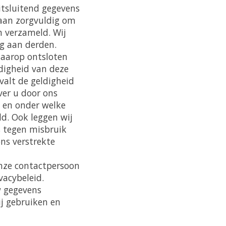
itsluitend gegevens
gaan zorgvuldig om
n verzameld. Wij
ng aan derden.
daarop ontsloten
digheid van deze
valt de geldigheid
ver u door ons
 en onder welke
d. Ook leggen wij
s tegen misbruik
ns verstrekte
onze contactpersoon
vacybeleid.
w gegevens
ij gebruiken en