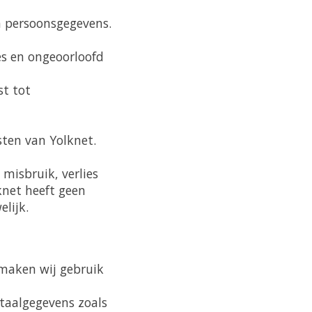
n persoonsgegevens.
s en ongeoorloofd
t tot
sten van Yolknet.
misbruik, verlies
knet heeft geen
lijk.
 maken wij gebruik
taalgegevens zoals