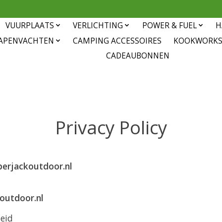
VUURPLAATS
VERLICHTING
POWER & FUEL
H
APENVACHTEN
CAMPING ACCESSOIRES
KOOKWORK
CADEAUBONNEN
Privacy Policy
berjackoutdoor.nl
outdoor.nl
leid