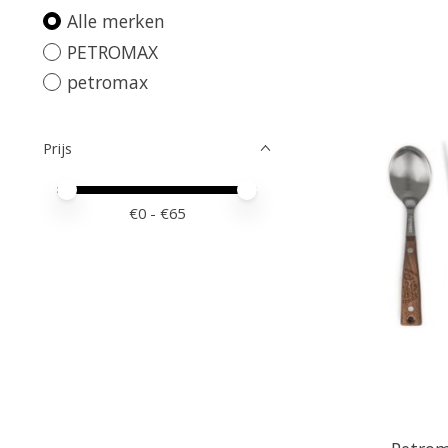
Alle merken
PETROMAX
petromax
Prijs
Minimale prijswaarde
Price maximum value
€
0
- €
65