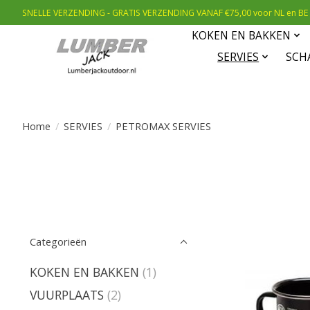
SNELLE VERZENDING - GRATIS VERZENDING VANAF €75,00 voor NL en BE
KOKEN EN BAKKEN
SERVIES
SCH
Home
/
SERVIES
/
PETROMAX SERVIES
Categorieën
KOKEN EN BAKKEN
(1)
VUURPLAATS
(2)