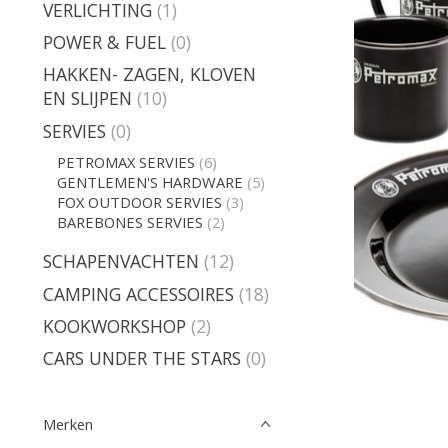
VERLICHTING
(1)
POWER & FUEL
(0)
HAKKEN- ZAGEN, KLOVEN
EN SLIJPEN
(10)
SERVIES
(0)
PETROMAX SERVIES
(6)
GENTLEMEN'S HARDWARE
(5)
FOX OUTDOOR SERVIES
(3)
BAREBONES SERVIES
(2)
SCHAPENVACHTEN
(12)
CAMPING ACCESSOIRES
(18)
KOOKWORKSHOP
(2)
CARS UNDER THE STARS
(0)
Merken