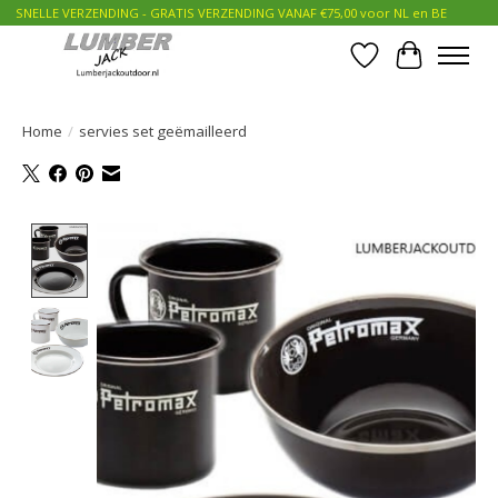
SNELLE VERZENDING - GRATIS VERZENDING VANAF €75,00 voor NL en BE
Verlanglijst
Winkelwa
Home
/
servies set geëmailleerd
Product image slideshow Items