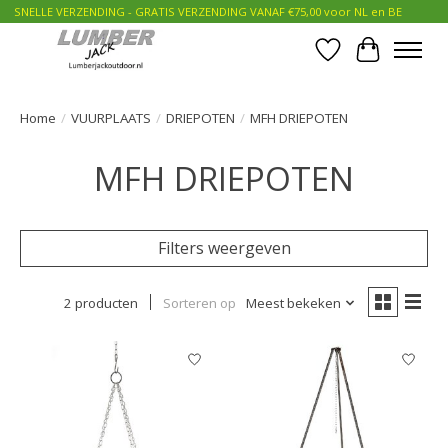
SNELLE VERZENDING - GRATIS VERZENDING VANAF €75,00 voor NL en BE
Verlanglijst
Winkelwa
Home
/
VUURPLAATS
/
DRIEPOTEN
/
MFH DRIEPOTEN
MFH DRIEPOTEN
Filters weergeven
2 producten
Sorteren op
Meest bekeken