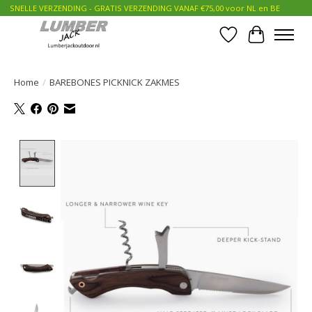
SNELLE VERZENDING - GRATIS VERZENDING VANAF €75,00 voor NL en BE
Verlanglijst
Winkelwa
Home
/
BAREBONES PICKNICK ZAKMES
Product image slideshow Items