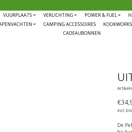
VUURPLAATS
VERLICHTING
POWER & FUEL
H
APENVACHTEN
CAMPING ACCESSOIRES
KOOKWORK
CADEAUBONNEN
UI
Artike
€34,
Incl. bt
De Pe