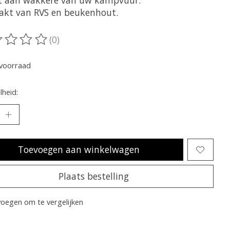
et aan wakkere van uw kampvuur.
kt van RVS en beukenhout.
(0)
oordeling van dit product is
0
van de 5
voorraad
heid:
Toevoegen aan winkelwagen
Plaats bestelling
oegen om te vergelijken