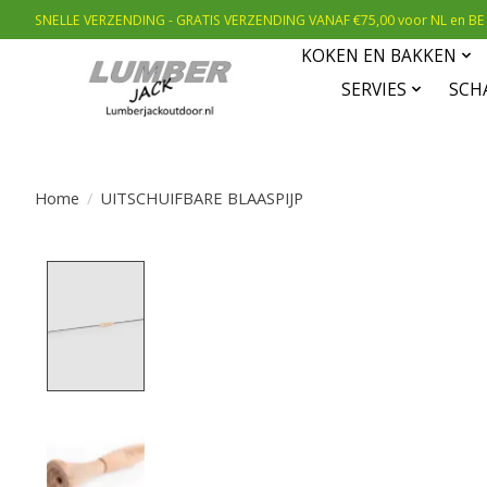
SNELLE VERZENDING - GRATIS VERZENDING VANAF €75,00 voor NL en BE
KOKEN EN BAKKEN
SERVIES
SCH
Home
/
UITSCHUIFBARE BLAASPIJP
Product image slideshow Items