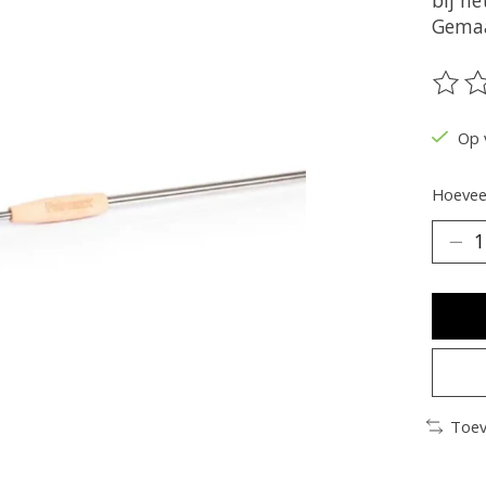
bij h
Gemaa
De be
Op 
Hoeveel
Toev