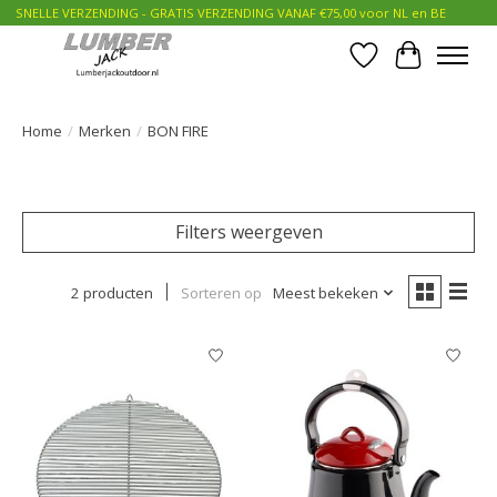
SNELLE VERZENDING - GRATIS VERZENDING VANAF €75,00 voor NL en BE
Verlanglijst
Winkelwa
Home
/
Merken
/
BON FIRE
Filters weergeven
2 producten
Sorteren op
Meest bekeken