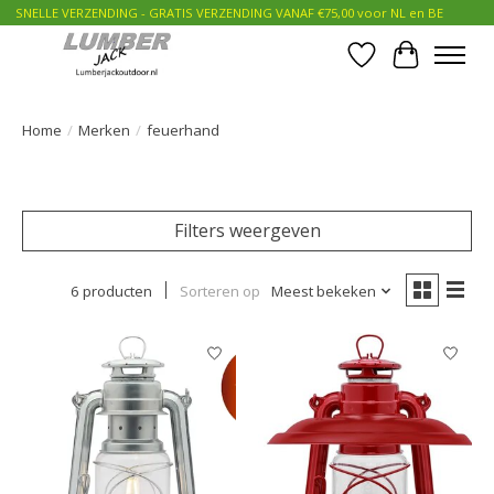
SNELLE VERZENDING - GRATIS VERZENDING VANAF €75,00 voor NL en BE
Verlanglijst
Winkelwa
Home
/
Merken
/
feuerhand
Filters weergeven
6 producten
Sorteren op
Meest bekeken