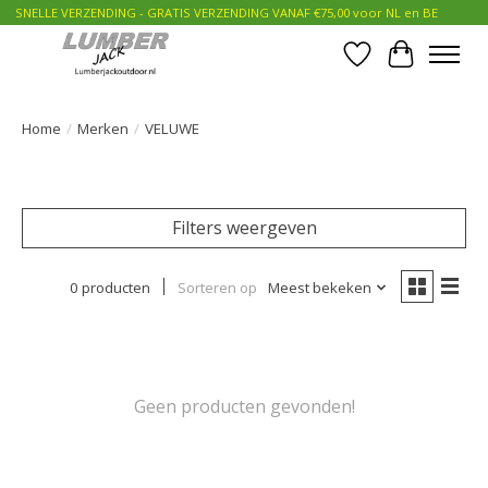
SNELLE VERZENDING - GRATIS VERZENDING VANAF €75,00 voor NL en BE
Verlanglijst
Winkelwa
Home
/
Merken
/
VELUWE
Filters weergeven
0 producten
Sorteren op
Meest bekeken
Geen producten gevonden!