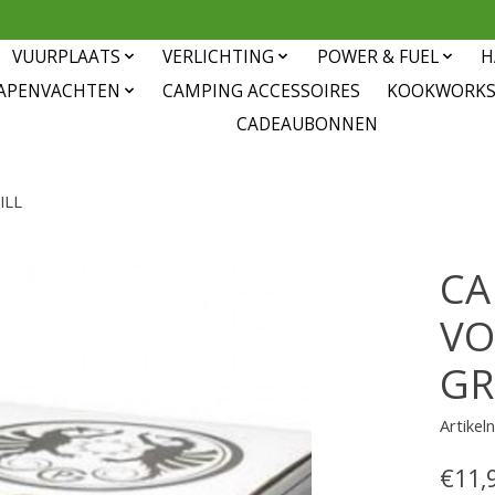
VUURPLAATS
VERLICHTING
POWER & FUEL
H
APENVACHTEN
CAMPING ACCESSOIRES
KOOKWORK
CADEAUBONNEN
ILL
CA
VO
GR
Artike
€11,