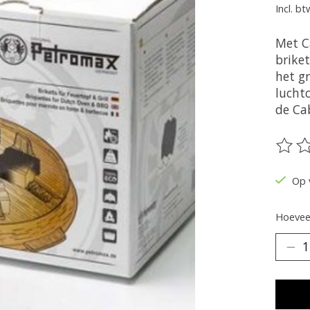
Incl. bt
Met C
brike
het g
luchtc
de Ca
De be
Op 
Hoeveel