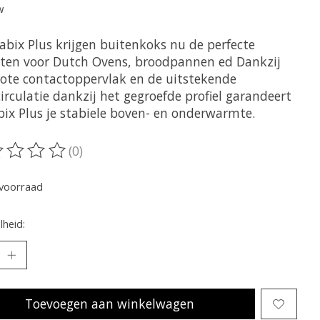
w
abix Plus krijgen buitenkoks nu de perfecte
tten voor Dutch Ovens, broodpannen ed Dankzij
rote contactoppervlak en de uitstekende
irculatie dankzij het gegroefde profiel garandeert
bix Plus je stabiele boven- en onderwarmte.
(0)
oordeling van dit product is
0
van de 5
voorraad
heid:
Toevoegen aan winkelwagen