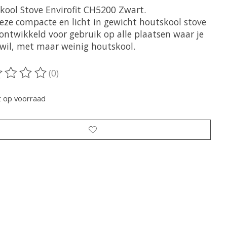
kool Stove Envirofit CH5200 Zwart.
eze compacte en licht in gewicht houtskool stove
 ontwikkeld voor gebruik op alle plaatsen waar je
wil, met maar weinig houtskool.
(0)
oordeling van dit product is
0
van de 5
t op voorraad