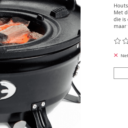
Houts
Met d
die is
maar 
De be
Nie