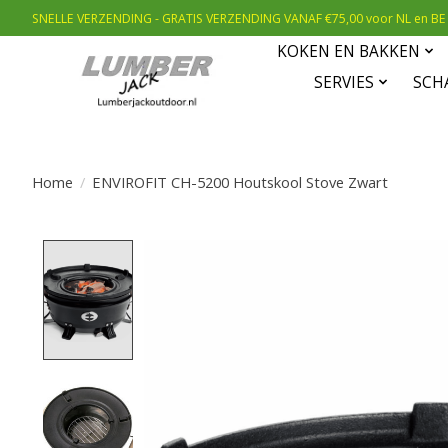
SNELLE VERZENDING - GRATIS VERZENDING VANAF €75,00 voor NL en BE
KOKEN EN BAKKEN
SERVIES
SCH
Home
/
ENVIROFIT CH-5200 Houtskool Stove Zwart
Product image slideshow Items