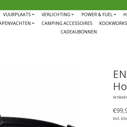
VUURPLAATS
VERLICHTING
POWER & FUEL
H
APENVACHTEN
CAMPING ACCESSOIRES
KOOKWORK
CADEAUBONNEN
EN
Ho
Artike
€99,
Incl. bt