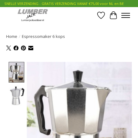
SNELLE VERZENDING - GRATIS VERZENDING VANAF €75,00 voor NL en BE
Verlanglijst
Winkelwa
Home
/
Espressomaker 6 kops
Product image slideshow Items