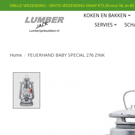
SNELLE VERZENDING - GRATIS VERZENDING VANAF €75,00 voor NL en BE
KOKEN EN BAKKEN
SERVIES
SCH
Home
/
FEUERHAND BABY SPECIAL 276 ZINK
Product image slideshow Items