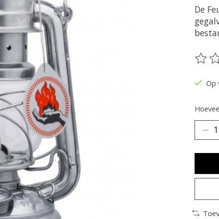
De Fe
gegal
besta
De be
Op 
Hoeveel
Toev