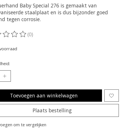
uerhand Baby Special 276 is gemaakt van
vaniseerde staalplaat en is dus bijzonder goed
nd tegen corrosie.
(0)
oordeling van dit product is
0
van de 5
voorraad
heid:
Toevoegen aan winkelwagen
Plaats bestelling
oegen om te vergelijken