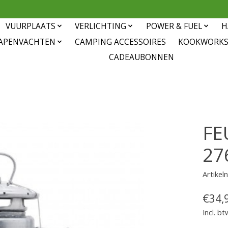
VUURPLAATS
VERLICHTING
POWER & FUEL
H
APENVACHTEN
CAMPING ACCESSOIRES
KOOKWORK
CADEAUBONNEN
FE
27
Artike
€34,
Incl. bt