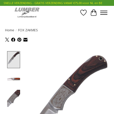
SNELLE VERZENDING - GRATIS VERZENDING VANAF €75,00 voor NL en BE
Verlanglijst
Winkelwa
Home
/
FOX ZAKMES
Product image slideshow Items