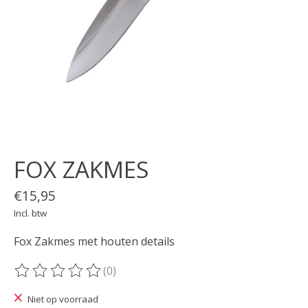
FOX ZAKMES
€15,95
Incl. btw
Fox Zakmes met houten details
(0)
De beoordeling van dit product is
0
van de 5
Niet op voorraad