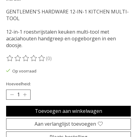
GENTLEMEN'S HARDWARE 12-IN-1 KITCHEN MULTI-
TOOL
12-in-1 roestvrijstalen keuken multi-tool met
acaciahouten handgreep en opgeborgen in een
doosje.
(0)
De beoordeling van dit product is
0
van de 5
Op voorraad
Hoeveelheid:
Toevoegen aan winkelwagen
Aan verlanglijst toevoegen
Plaats bestelling