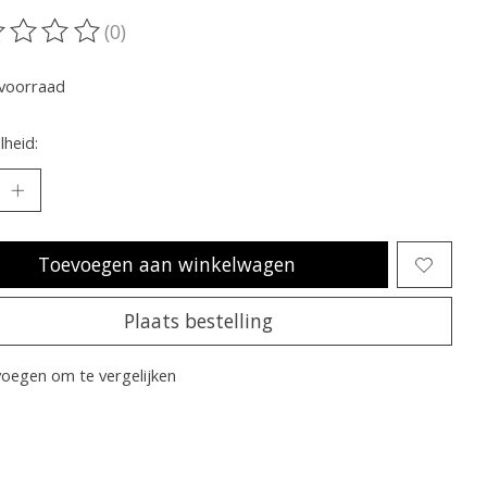
(0)
oordeling van dit product is
0
van de 5
voorraad
heid:
Toevoegen aan winkelwagen
Plaats bestelling
oegen om te vergelijken