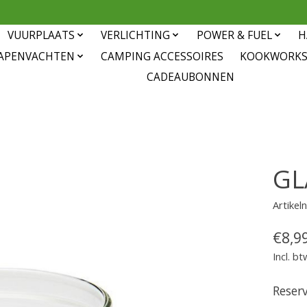
VUURPLAATS
VERLICHTING
POWER & FUEL
H
APENVACHTEN
CAMPING ACCESSOIRES
KOOKWORK
CADEAUBONNEN
GL
Artike
€8,9
Incl. bt
Reser