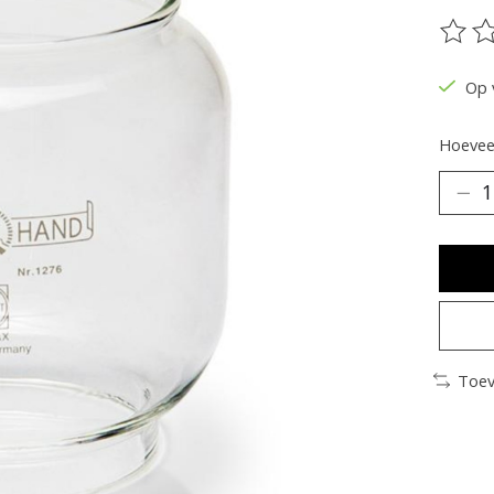
De be
Op 
Hoeveel
Toev