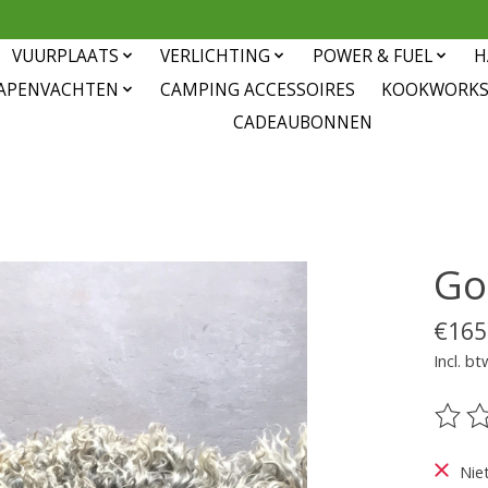
VUURPLAATS
VERLICHTING
POWER & FUEL
H
APENVACHTEN
CAMPING ACCESSOIRES
KOOKWORK
CADEAUBONNEN
Go
€165
Incl. bt
De be
Nie