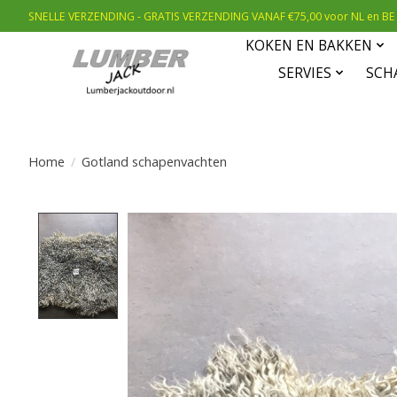
SNELLE VERZENDING - GRATIS VERZENDING VANAF €75,00 voor NL en BE
KOKEN EN BAKKEN
SERVIES
SCH
Home
/
Gotland schapenvachten
Product image slideshow Items