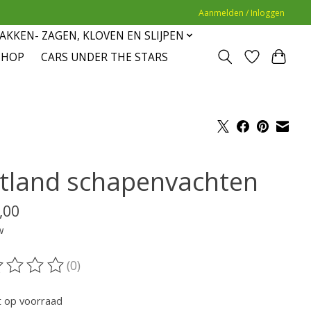
Aanmelden / Inloggen
AKKEN- ZAGEN, KLOVEN EN SLIJPEN
SHOP
CARS UNDER THE STARS
tland schapenvachten
,00
w
(0)
oordeling van dit product is
0
van de 5
t op voorraad