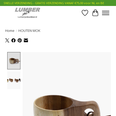
SNELLE VERZENDING - GRATIS VERZENDING VANAF €75,00 voor NL en BE
Verlanglijst
Winkelwa
Home
/
HOUTEN MOK
Product image slideshow Items