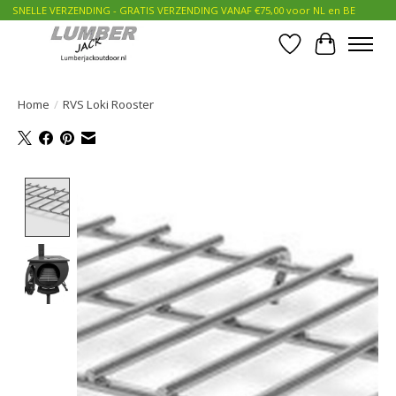
SNELLE VERZENDING - GRATIS VERZENDING VANAF €75,00 voor NL en BE
Verlanglijst
Winkelwa
Home
/
RVS Loki Rooster
Product image slideshow Items