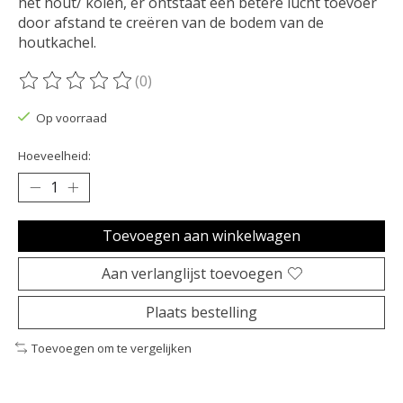
het hout/ kolen, er ontstaat een betere lucht toevoer
door afstand te creëren van de bodem van de
houtkachel.
(0)
De beoordeling van dit product is
0
van de 5
Op voorraad
Hoeveelheid:
Toevoegen aan winkelwagen
Aan verlanglijst toevoegen
Plaats bestelling
Toevoegen om te vergelijken