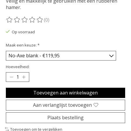
Veilig en makkelijk te gebruiken met een rubberen
hamer.
(0)
De beoordeling van dit product is
0
van de 5
Op voorraad
Maak een keuze:
*
Hoeveelheid:
Toevoegen aan winkelwagen
Aan verlanglijst toevoegen
Plaats bestelling
Toevoegen om te vergelijken