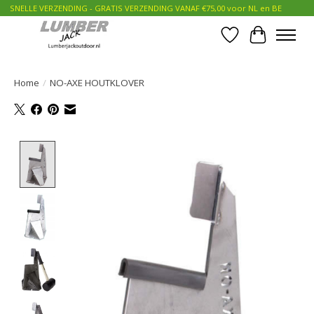
SNELLE VERZENDING - GRATIS VERZENDING VANAF €75,00 voor NL en BE
Verlanglijst
Winkelwa
Home
/
NO-AXE HOUTKLOVER
Product image slideshow Items