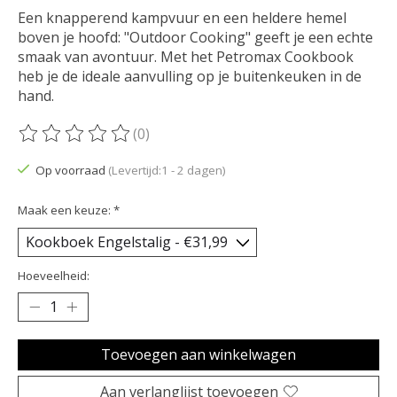
Een knapperend kampvuur en een heldere hemel
boven je hoofd: "Outdoor Cooking" geeft je een echte
smaak van avontuur. Met het Petromax Cookbook
heb je de ideale aanvulling op je buitenkeuken in de
hand.
(0)
De beoordeling van dit product is
0
van de 5
Op voorraad
(Levertijd:1 - 2 dagen)
Maak een keuze:
*
Hoeveelheid:
Toevoegen aan winkelwagen
Aan verlanglijst toevoegen