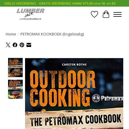
SNELLE VERZENDING - GRATIS VERZENDING VANAF €75,00 voor NL en BE
Verlanglijst
Winkelwa
Home
/
PETROMAX KOOKBOEK (Engelstalig)
Product image slideshow Items