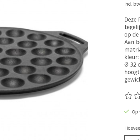
Incl. bt
Deze 
tegel
op de 
Aan b
matria
kleur:
Ø 32 
hoogt
gewich
De be
Op 
Hoeveel