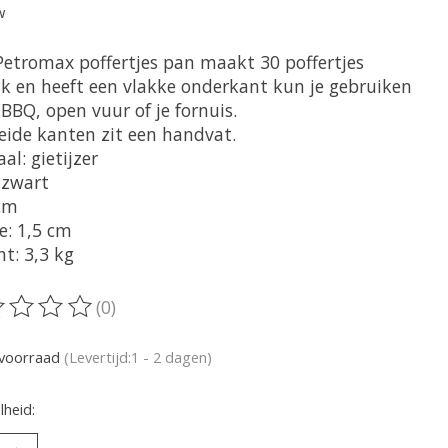
w
Petromax poffertjes pan maakt 30 poffertjes
ijk en heeft een vlakke onderkant kun je gebruiken
BBQ, open vuur of je fornuis.
eide kanten zit een handvat.
al: gietijzer
 zwart
cm
e: 1,5 cm
t: 3,3 kg
(0)
oordeling van dit product is
0
van de 5
voorraad
(Levertijd:1 - 2 dagen)
heid: