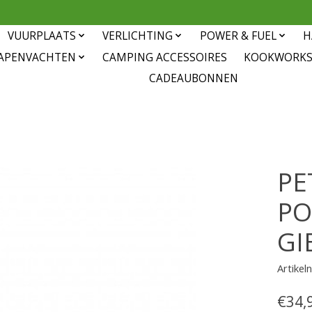
VUURPLAATS
VERLICHTING
POWER & FUEL
H
APENVACHTEN
CAMPING ACCESSOIRES
KOOKWORK
CADEAUBONNEN
PE
PO
GI
Artikel
€34,