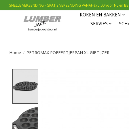
SNELLE VERZENDING - GRATIS VERZENDING VANAF €75,00 voor NL en BE
KOKEN EN BAKKEN
SERVIES
SCH
Home
/
PETROMAX POFFERTJESPAN XL GIETIJZER
Product image slideshow Items