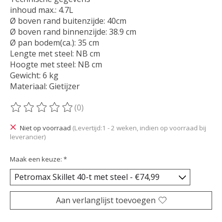
inhoud max.: 4.7L
Ø boven rand buitenzijde: 40cm
Ø boven rand binnenzijde: 38.9 cm
Ø pan bodem(ca.): 35 cm
Lengte met steel: NB cm
Hoogte met steel: NB cm
Gewicht: 6 kg
Materiaal: Gietijzer
(0)
De beoordeling van dit product is
0
van de 5
Niet op voorraad
(Levertijd:1 - 2 weken, indien op voorraad bij
leverancier)
Maak een keuze:
*
Aan verlanglijst toevoegen