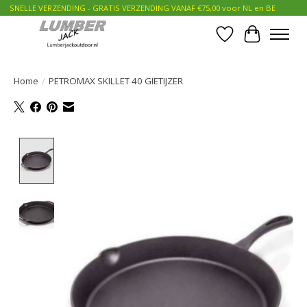
SNELLE VERZENDING - GRATIS VERZENDING VANAF €75,00 voor NL en BE
Verlanglijst
Winkelwa
Home
/
PETROMAX SKILLET 40 GIETIJZER
Product image slideshow Items