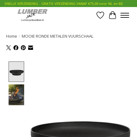
SNELLE VERZENDING - GRATIS VERZENDING VANAF €75,00 voor NL en BE
Verlanglijst
Winkelwa
Home
/
MOOIE RONDE METALEN VUURSCHAAL
Product image slideshow Items