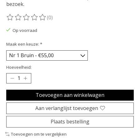
bezoek.
(0)
De beoordeling van dit product is
0
van de 5
Op voorraad
Maak een keuze:
*
Hoeveelheid:
Toevoegen aan winkelwagen
Aan verlanglijst toevoegen
Plaats bestelling
Toevoegen om te vergelijken