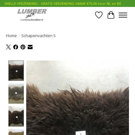
SNELLE VERZENDING - GRATIS VERZENDING VANAF €75,00 voor NL en BE
Verlanglijst
Winkelwa
Home
/
Schapenvachten S
Product image slideshow Items