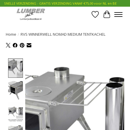
SNELLE VERZENDING - GRATIS VERZENDING VANAF €75,00 voor NL en BE
Verlanglijst
Winkelwa
Home
/
RVS WINNERWELL NOMAD MEDIUM TENTKACHEL
Product image slideshow Items