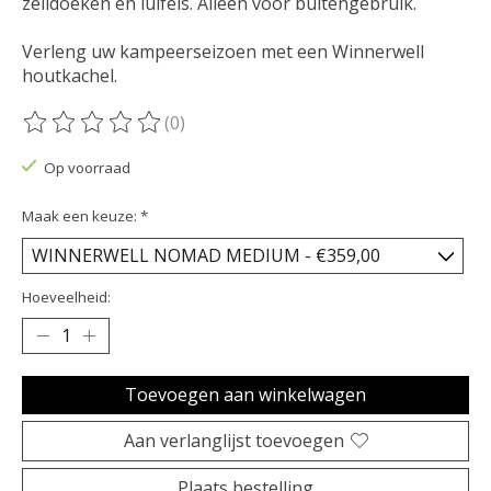
zeildoeken en luifels. Alleen voor buitengebruik.
Verleng uw kampeerseizoen met een Winnerwell
houtkachel.
(0)
De beoordeling van dit product is
0
van de 5
Op voorraad
Maak een keuze:
*
Hoeveelheid:
Toevoegen aan winkelwagen
Aan verlanglijst toevoegen
Plaats bestelling