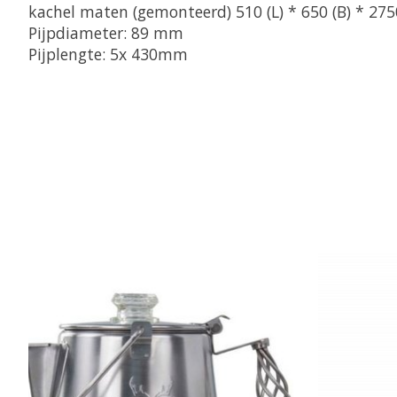
kachel maten (gemonteerd) 510 (L) * 650 (B) * 27
Pijpdiameter: 89 mm
Pijplengte: 5x 430mm
Items van productcarrousel