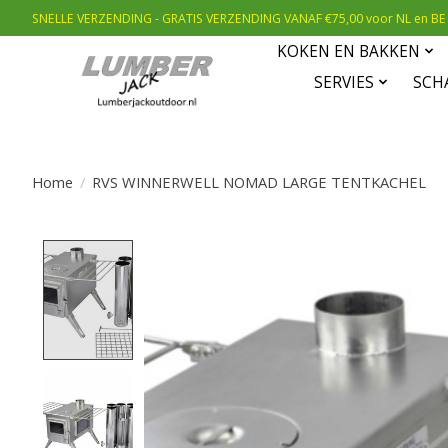
SNELLE VERZENDING - GRATIS VERZENDING VANAF €75,00 voor NL en BE
KOKEN EN BAKKEN
SERVIES
SCH
Home
/
RVS WINNERWELL NOMAD LARGE TENTKACHEL
Product image slideshow Items