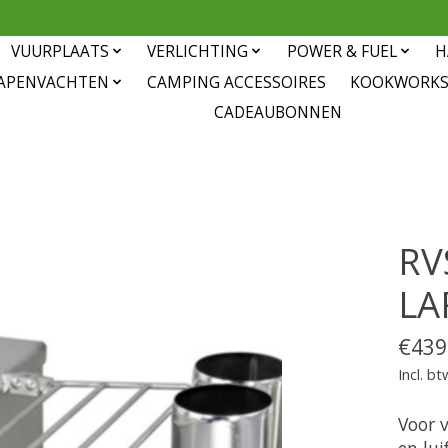
VUURPLAATS
VERLICHTING
POWER & FUEL
H
APENVACHTEN
CAMPING ACCESSOIRES
KOOKWORK
CADEAUBONNEN
RV
LA
€439
Incl. bt
Voor 