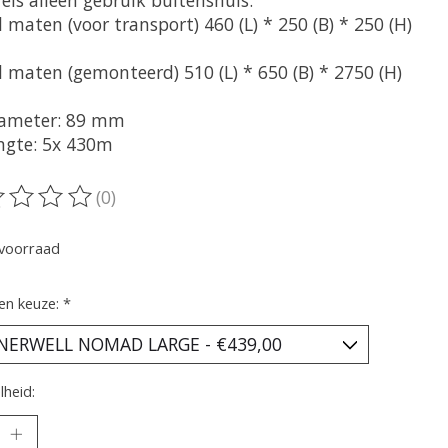
fels alleen gebruik buitenshuis.
 maten (voor transport) 460 (L) * 250 (B) * 250 (H)
l maten (gemonteerd) 510 (L) * 650 (B) * 2750 (H)
iameter: 89 mm
engte: 5x 430m
(0)
oordeling van dit product is
0
van de 5
voorraad
en keuze:
*
heid: