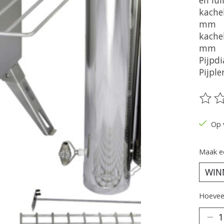
en lui
kachel
mm
kache
mm
Pijpd
Pijpl
De be
Op 
Maak e
Hoeveel