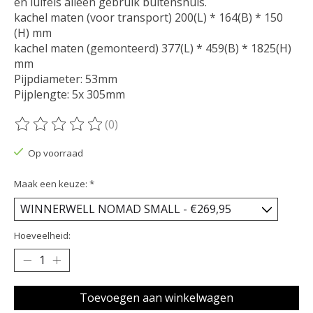
en luifels alleen gebruik buitenshuis.
kachel maten (voor transport) 200(L) * 164(B) * 150
(H) mm
kachel maten (gemonteerd) 377(L) * 459(B) * 1825(H)
mm
Pijpdiameter: 53mm
Pijplengte: 5x 305mm
(0)
De beoordeling van dit product is
0
van de 5
Op voorraad
Maak een keuze:
*
Hoeveelheid:
Toevoegen aan winkelwagen