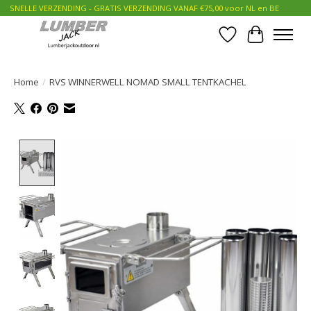
SNELLE VERZENDING - GRATIS VERZENDING VANAF €75,00 voor NL en BE
Verlanglijst
Winkelwa
Home
/
RVS WINNERWELL NOMAD SMALL TENTKACHEL
Product image slideshow Items