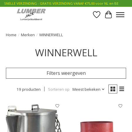
SNELLE VERZENDING - GRATIS VERZENDING VANAF €75,00 voor NL en BE
Verlanglijst
Winkelwa
Home
/
Merken
/
WINNERWELL
WINNERWELL
Filters weergeven
19 producten
Sorteren op
Meest bekeken